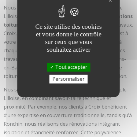
Nous intervenons régulièrement dans la Métropole
Lilloise et ses communes voisines pour vos
réalisations
toiture Faches-Thumesnil
. Que vous soyez à Mouvaux,
Ce site utilise des cookies
Croix, Ronchin, Wasquehal ou Hem, notre équipe est à
et vous donne le contrôle
sur ceux que vous
votre écoute pour offrir des prestations adaptées à
souhaitez activer
chaque contexte local. Nous assurons également des
travaux de qualité à Bondues, Wambrechies et Mons-
Tout accepter
en-Barœul, où la demande pour des rénovations de
toiture performantes est en constante augmentation.
Personnaliser
Nos services couvrent tout le secteur de la Métropole
Lilloise, en combinant savoir-faire technique et
proximité. Par exemple, nos clients à Croix bénéficient
d’une expertise en couverture traditionnelle, tandis qu’à
Ronchin, nous réalisons des rénovations intégrant
isolation et étanchéité renforcée. Cette polyvalence