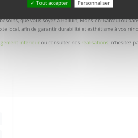
Tout accepter
Personnaliser
apportant notre expertise pour des aménagements intérie
 besoins, que vous soyez à Halluin, Mons-en-Barœul ou dans
e local, afin de garantir durabilité et esthétisme à vos rén
gement intérieur
ou consulter nos
réalisations
, n’hésitez pa