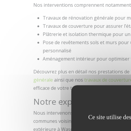
Nos interventions comprennent notamment 
Travaux de rénovation générale pour m
Travaux de couverture pour assurer l’éta
Plâtrerie et isolation thermique pour un
Pose de revêtements sols et murs pour 
personnalisé
Aménagement intérieur pour optimiser 
Découvrez plus en détail nos prestations de
générale
ainsi que nos
travaux de couvertur
efficace de votre toit.
Notre expertise autour d
Nous intervenons dans tout le secteur de la
Ce site utilise d
communes voisines telles que Mouvaux, Croi
extérieure à Wasquehal et des travaux de pl