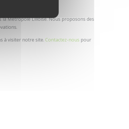
urs adaptés.
 la Métropole Lilloise. Nous proposons des
ovations.
s à visiter notre site.
Contactez-nous
pour