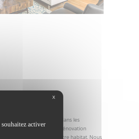
X
s
pole Lilloise, notamment dans les
 souhaitez activer
 réalisent des projets de rénovation
omplètes pour améliorer votre habitat. Nous