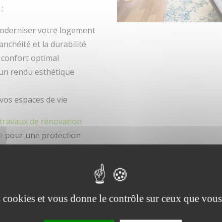
:
oderniser votre logement
nchéité et la durabilité
 confort optimal
un rendu esthétique
vos espaces de vie
travaux de rénovation
e
pour une protection
e Faches-Thumesnil et ses environ
rénovation artisanale
à Faches-Thumesnil et dans la Métro
es cookies et vous donne le contrôle sur ceux que vous
x, Ronchin, Wasquehal et Bondues. Par exemple, nos équipes
âtrerie à Croix. À Ronchin, nous assurons des rénovations c