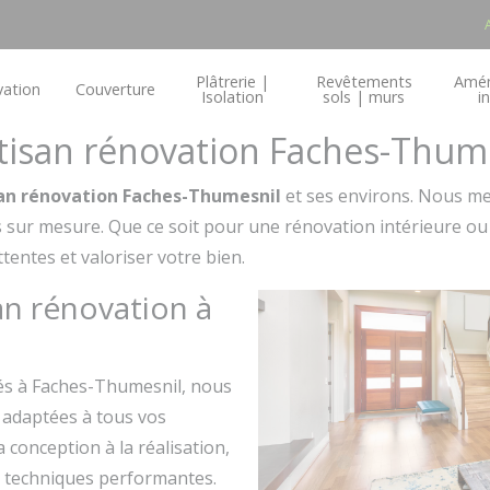
Plâtrerie |
Revêtements
Amé
ation
Couverture
Isolation
sols | murs
i
rtisan rénovation Faches-Thume
an rénovation Faches-Thumesnil
et ses environs. Nous met
s sur mesure. Que ce soit pour une rénovation intérieure ou
entes et valoriser votre bien.
an rénovation à
s à Faches-Thumesnil, nous
adaptées à tous vos
conception à la réalisation,
es techniques performantes.