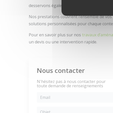
desservons également Hem et Wambrechies, 
Nos prestations couvrent l’ensemble de vos
solutions personnalisées pour chaque context
Pour en savoir plus sur nos
travaux d’aména
un devis ou une intervention rapide.
Nous contacter
N'hésitez pas à nous contacter pour
toute demande de renseignements