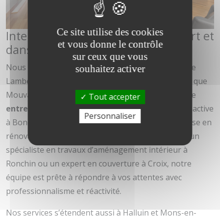
Ce site utilise des cookies
Interventions autour de Lambersart et
et vous donne le contrôle
dans la Métropole Lilloise
sur ceux que vous
Nous intervenons régulièrement dans le secteur de
souhaitez activer
Lambersart, ainsi que dans les villes proches telles que
Mouvaux, Croix, Ronchin, Wasquehal et Hem. Notre
Tout accepter
entreprise bâtiment Lambersart
est également active
Personnaliser
à Bondues et Wambrechies, apportant son expertise en
rénovation et construction. Que vous recherchiez un
spécialiste en travaux d’aménagement intérieur à
Ronchin ou un expert en couverture à Croix, notre
équipe est prête à répondre à vos attentes avec
professionnalisme et réactivité.
Nos services s’étendent aussi à Halluin et Mons-en-