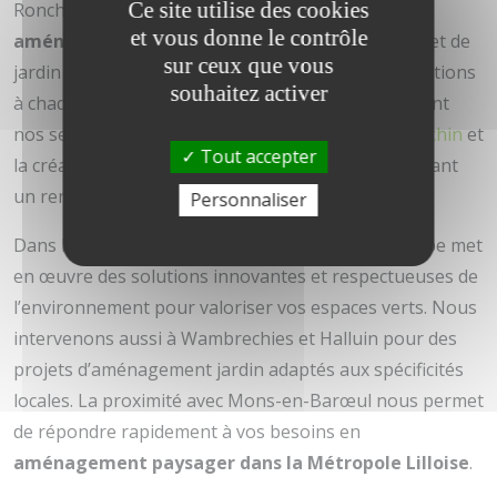
Ce site utilise des cookies
Ronchin, Wasquehal et Hem. Que ce soit pour un
et vous donne le contrôle
aménagement extérieur à Mouvaux
ou un projet de
sur ceux que vous
jardin paysager à Croix, nous adaptons nos prestations
souhaitez activer
à chaque contexte local. Nous proposons également
nos services pour l'
aménagement extérieur à Ronchin
et
Tout accepter
la création d’espaces verts à Wasquehal, garantissant
un rendu harmonieux et durable.
Personnaliser
Dans le secteur de Hem ou à Bondues, notre équipe met
en œuvre des solutions innovantes et respectueuses de
l’environnement pour valoriser vos espaces verts. Nous
intervenons aussi à Wambrechies et Halluin pour des
projets d’aménagement jardin adaptés aux spécificités
locales. La proximité avec Mons-en-Barœul nous permet
de répondre rapidement à vos besoins en
aménagement paysager dans la Métropole Lilloise
.