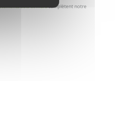
êtements sols et murs
complètent notre