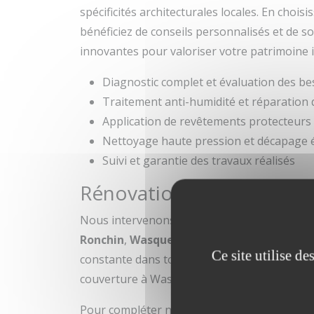
spécificités architecturales locales. En chois
bénéficiez de conseils personnalisés et de s
innovantes pour valoriser votre patrimoine 
Diagnostic complet et évaluation des be
Traitement anti-humidité et réparation 
Application de revêtements protecteurs 
Nettoyage haute pression et décapage 
Suivi et garantie des travaux réalisés
Rénovation de façade prè
Nous intervenons régulièrement dans le sec
Ronchin
,
Wasquehal
et
Hem
. Notre expert
Ce site utilise d
constante dans toute la Métropole Lilloise. 
couverture à Wasquehal, notre société est vo
Pour compléter nos services de façade, nou