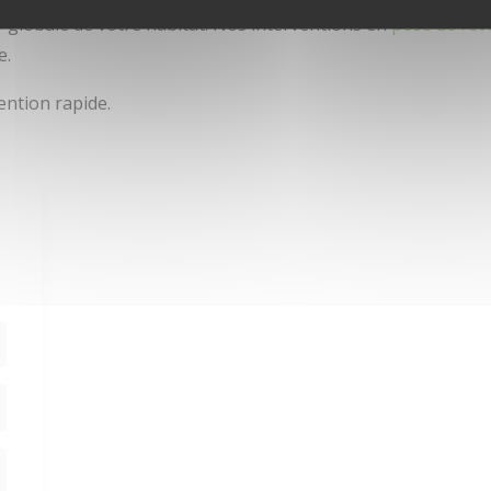
f globale de votre habitat. Nos interventions en
pose de rev
e.
ention rapide.