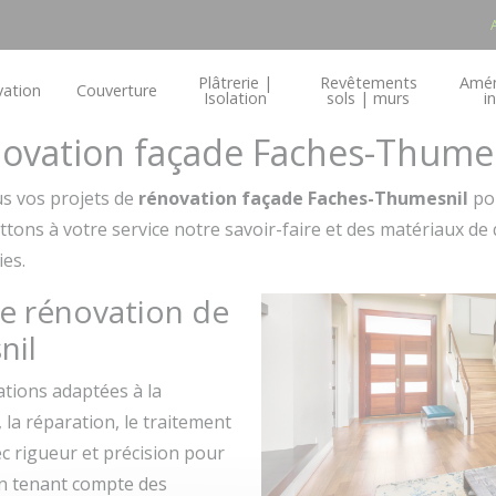
Plâtrerie |
Revêtements
Amé
ation
Couverture
Isolation
sols | murs
i
énovation façade Faches-Thumes
s vos projets de
rénovation façade Faches-Thumesnil
pou
ttons à votre service notre savoir-faire et des matériaux de 
ies.
de rénovation de
nil
ions adaptées à la
 la réparation, le traitement
ec rigueur et précision pour
en tenant compte des