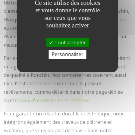
Ce site utilise des cookies
Métropole Lilloise, notamment pour des projets
et vous donne le contrôle
d'
aménagement intérieur
à Mouvaux, Croix, Ronchin,
sur ceux que vous
Wasquehal et Hem. Notre expertise s'étend également
souhaitez activer
aux communes limitrophes comme Bondues et
Wambrechies, où nous réalisons des agencements sur-
Tout accepter
mesure adaptés aux spécificités locales.
Personnaliser
Par exemple, nous accompagnons les clients souhaitant
un agencement intérieur à Croix ou un aménagement
de qualité à Ronchin. Nos compétences couvrent aussi
bien l'installation de cloisons que la pose de
revêtements, comme détaillé dans notre page dédiée
aux
travaux d'aménagement intérieur
.
Pour garantir un résultat durable et esthétique, nous
intégrons également des travaux de plâtrerie et
isolation, que vous pouvez découvrir dans notre