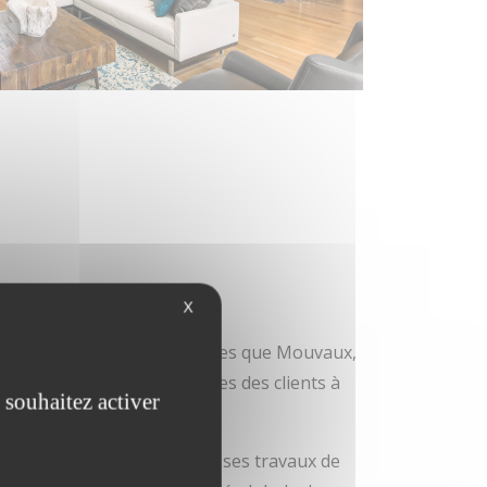
e
X
s les communes voisines telles que Mouvaux,
ent aux besoins spécifiques des clients à
 souhaitez activer
neuve-d’Ascq
, ainsi que pour ses travaux de