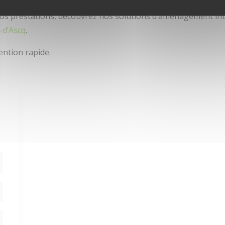
intervenons aussi dans les domaines de la
plâtrerie et isolat
s prestations, découvrez nos solutions d’aménagement inté
-d’Ascq
.
ention rapide.