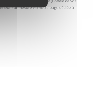
ion
, essentiels pour la qualité globale de vos
rieur sur mesure via notre page dédiée à