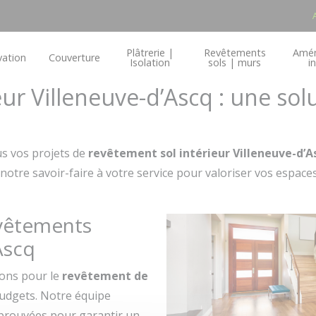
Plâtrerie |
Revêtements
Amé
ation
Couverture
Isolation
sols | murs
i
ur Villeneuve-d’Ascq : une sol
s vos projets de
revêtement sol intérieur Villeneuve-d’A
re savoir-faire à votre service pour valoriser vos espaces 
evêtements
Ascq
ons pour le
revêtement de
 budgets. Notre équipe
éprouvées pour garantir un