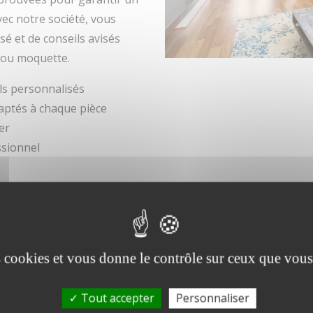
vec notre société, vous
é et de conseils avisés
e ou moquette.
ils personnalisés
daptés à chaque pièce
er
ssionnel
e Villeneuve-d’Ascq et sa métropol
métropole Lilloise
, notamment à Villeneuve-d’Ascq et dan
ices de
pose de revêtement sol intérieur
s’adaptent égalem
es cookies et vous donne le contrôle sur ceux que vous
-Barœul.
r son expertise en
pose de revêtement sols et murs à Ville
Tout accepter
Personnaliser