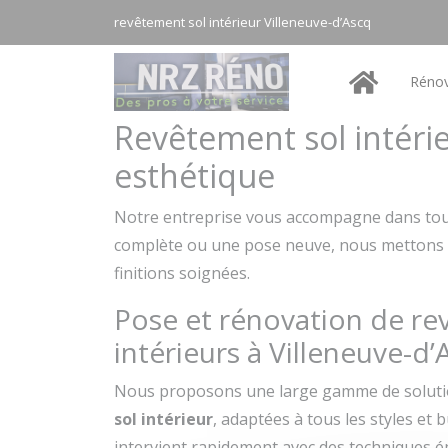
Panneau de gestion des cookies
revêtement sol intérieur Villeneuve-d’Ascq
Rénov
Revêtement sol intérie
esthétique
Notre entreprise vous accompagne dans tou
complète ou une pose neuve, nous mettons not
finitions soignées.
Pose et rénovation de r
intérieurs à Villeneuve-d’
Nous proposons une large gamme de soluti
sol intérieur
, adaptées à tous les styles et
intervient rapidement avec des techniques 