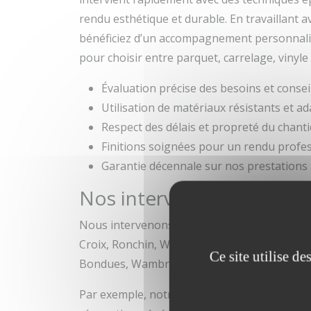
rendu esthétique et durable. En travaillant a
bénéficiez d’un accompagnement personnalis
pour choisir entre parquet, carrelage, vinyl
Évaluation précise des besoins et conse
Utilisation de matériaux résistants et a
Respect des délais et propreté du chanti
Finitions soignées pour un rendu profe
Garantie décennale sur nos prestations
Nos interventions près d
Nous intervenons dans tout le secteur de la
Croix, Ronchin, Wasquehal et Hem. Nos serv
Ce site utilise d
Bondues, Wambrechies, Halluin et Mons-en
Par exemple, notre équipe est reconnue pou