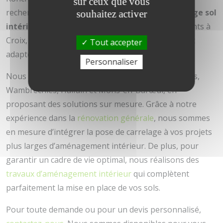
sur ceux que vous
recherche d’un spécialiste pour la pose de
carrelage sol
souhaitez activer
intérieur à Mouvaux
ou d’un expert en revêtements à
Croix, nous vous apportons une réponse rapide et
Tout accepter
adaptée à vos besoins.
Personnaliser
Nous couvrons également les secteurs de Bondues,
Wambrechies, Halluin et Mons-en-Barœul, en
proposant des solutions sur mesure. Grâce à notre
expérience dans la
rénovation générale
, nous sommes
en mesure d’intégrer la pose de carrelage à vos projets
plus larges d’aménagement intérieur. De plus, pour
garantir un cadre de vie optimal, nous réalisons des
travaux d’aménagement intérieur
qui complètent
parfaitement la mise en place de vos sols.
Pour toute demande ou pour un devis personnalisé,