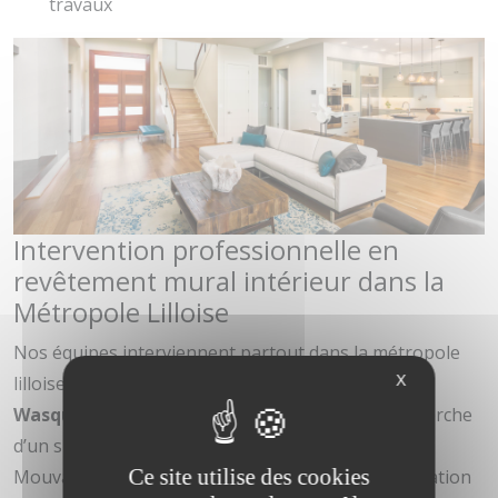
travaux
Intervention professionnelle en
revêtement mural intérieur dans la
Métropole Lilloise
Nos équipes interviennent partout dans la métropole
X
lilloise, notamment à
Mouvaux
,
Croix
,
Ronchin
,
Wasquehal
et
Bondues
. Que vous soyez à la recherche
d’un spécialiste du revêtement mural intérieur à
Ce site utilise des cookies
Mouvaux ou d’une entreprise fiable pour la rénovation