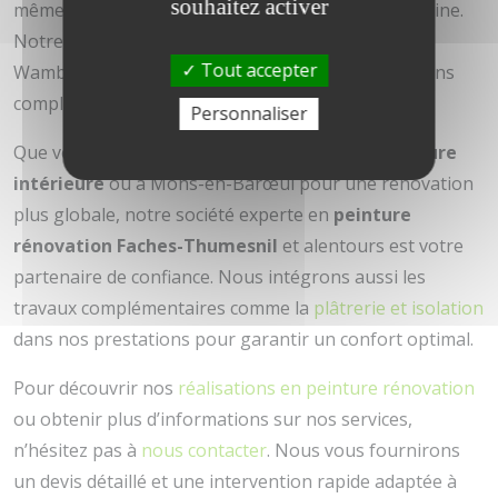
souhaitez activer
même rigueur et qualité que dans notre ville d’origine.
Notre présence s’étend aussi à Bondues et
Tout accepter
Wambrechies, où nos clients bénéficient de solutions
complètes pour la rénovation de leurs habitations.
Personnaliser
Que vous soyez à Halluin pour un projet de
peinture
intérieure
ou à Mons-en-Barœul pour une rénovation
plus globale, notre société experte en
peinture
rénovation Faches-Thumesnil
et alentours est votre
partenaire de confiance. Nous intégrons aussi les
travaux complémentaires comme la
plâtrerie et isolation
dans nos prestations pour garantir un confort optimal.
Pour découvrir nos
réalisations en peinture rénovation
ou obtenir plus d’informations sur nos services,
n’hésitez pas à
nous contacter
. Nous vous fournirons
un devis détaillé et une intervention rapide adaptée à