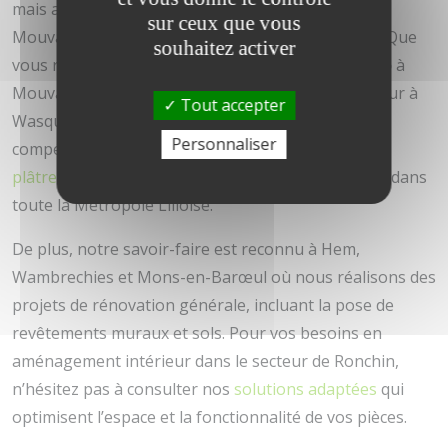
mais aussi dans les communes voisines telles que
sur ceux que vous
Mouvaux, Croix, Ronchin, Wasquehal et Bondues. Que
souhaitez activer
vous recherchiez un spécialiste pour la
pose placo
à
Mouvaux ou des solutions d’aménagement intérieur à
Tout accepter
Wasquehal, notre équipe est à votre service. Nos
Personnaliser
compétences couvrent également les travaux de
plâtrerie et isolation
pour améliorer votre confort dans
toute la Métropole Lilloise.
De plus, notre savoir-faire est reconnu à Hem,
Wambrechies et Mons-en-Barœul où nous réalisons des
projets de rénovation générale, incluant la pose de
revêtements muraux et sols. Pour vos besoins en
aménagement intérieur dans le secteur de Ronchin,
n’hésitez pas à consulter nos
solutions adaptées
qui
optimisent l’espace et la fonctionnalité de vos pièces.