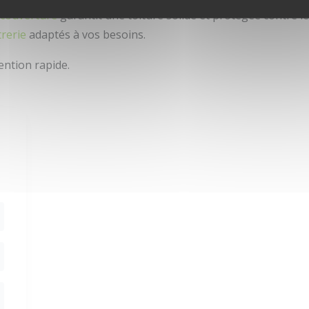
 couverture
garantit une toiture solide et protégée contre l
trerie
adaptés à vos besoins.
ention rapide.