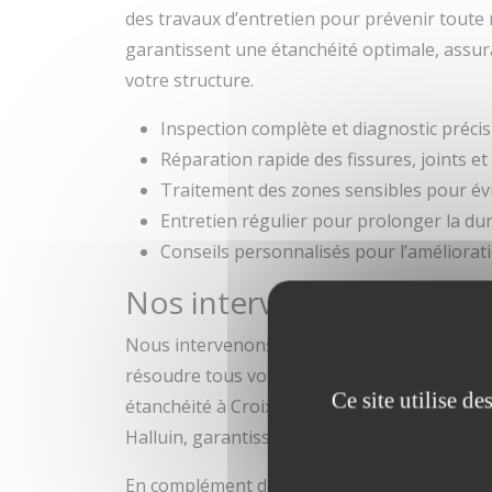
des travaux d’entretien pour prévenir toute 
garantissent une étanchéité optimale, assura
votre structure.
Inspection complète et diagnostic précis 
Réparation rapide des fissures, joints et
Traitement des zones sensibles pour évi
Entretien régulier pour prolonger la dur
Conseils personnalisés pour l’amélioratio
Nos interventions autour 
Nous intervenons régulièrement dans le se
résoudre tous vos problèmes de fuite toiture
Ce site utilise d
étanchéité à Croix, notre équipe assure un 
Halluin, garantissant une couverture complèt
En complément de la réparation des fuites, 