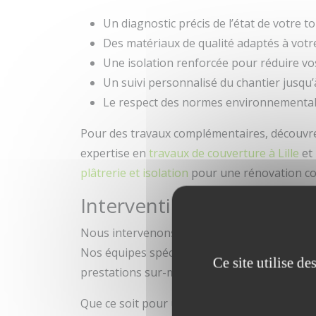
Un diagnostic précis de l’état de votre to
Des matériaux de qualité adaptés à votr
Une isolation renforcée pour réduire v
Un suivi personnalisé du chantier jusqu’
Le respect des normes environnemental
Pour des travaux complémentaires, découvr
expertise en
travaux de couverture à Lille
et 
plâtrerie et isolation
pour une rénovation co
Interventions en rénovati
Nous intervenons dans tout le secteur de la
Nos équipes spécialisées en
travaux de toi
Ce site utilise d
prestations sur-mesure.
Que ce soit pour une
réfection de toiture 