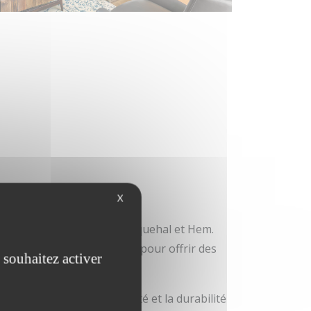
étropole
X
vaux, Croix, Ronchin, Wasquehal et Hem.
nt à chaque contexte local pour offrir des
 souhaitez activer
, nous garantissons la qualité et la durabilité