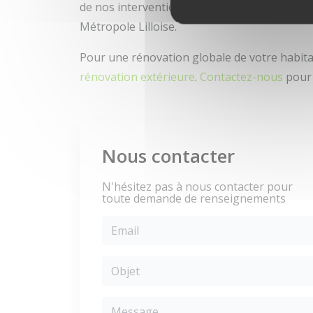
de nos interventions. Nous desservons égal
Métropole Lilloise.
Pour une rénovation globale de votre habitat
rénovation extérieure
.
Contactez-nous
pour 
Nous contacter
N'hésitez pas à nous contacter pour
toute demande de renseignements