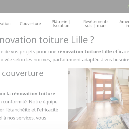
Plâtrerie |
Revêtements
Amé
ation
Couverture
Isolation
sols | murs
i
ovation toiture Lille ?
ce de vos projets pour une
rénovation toiture Lille
efficac
énovée selon les normes, parfaitement adaptée à vos besoins
t couverture
our la
rénovation toiture
 en conformité. Notre équipe
 l’étanchéité et l'efficacité
l à nos services, vous