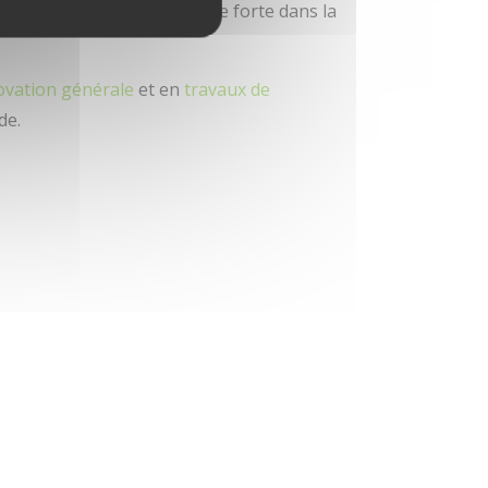
ssurant ainsi une présence forte dans la
ovation générale
et en
travaux de
de.