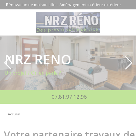
Panneau de gestion des cookies
Rénovation de maison Lille – Aménagement intérieur extérieur
NRZ RENO
Un projet ? On en parle ?
07.81.97.12.96
Accueil
Votre partenaire travaux de